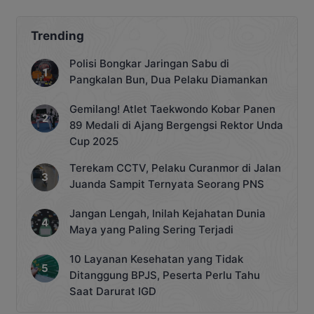
biaya pendaftaran tanah mulai tahun
depan. Hal ini diungkapkan Kepala BPN
Koltim Ilmiawan saat menyampaikan
Trending
laporan pada acara penyerahan
Sertifikat Tanah Tahun 2023, dan
Polisi Bongkar Jaringan Sabu di
deklarasi desa binaan kegiatan
Pangkalan Bun, Dua Pelaku Diamankan
pendaftaran tanah sistematis lengkap
[…]
Gemilang! Atlet Taekwondo Kobar Panen
89 Medali di Ajang Bergengsi Rektor Unda
Cup 2025
Terekam CCTV, Pelaku Curanmor di Jalan
Juanda Sampit Ternyata Seorang PNS
Jangan Lengah, Inilah Kejahatan Dunia
Maya yang Paling Sering Terjadi
10 Layanan Kesehatan yang Tidak
Ditanggung BPJS, Peserta Perlu Tahu
Saat Darurat IGD