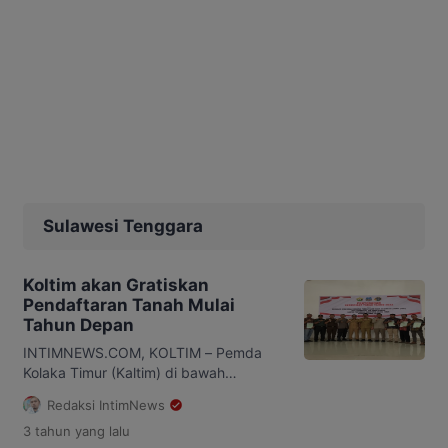
Sulawesi Tenggara
Koltim akan Gratiskan
Pendaftaran Tanah Mulai
Tahun Depan
INTIMNEWS.COM, KOLTIM – Pemda
Kolaka Timur (Kaltim) di bawah
komando Bupati Abd Azis SH MH,
Redaksi IntimNews
melalui Badan Pertanahan Nasional
3 tahun
yang lalu
(BPN) Koltim menggratiskan seluruh