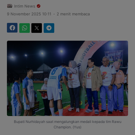
Intim News
.
9 November 2025 10:11
2 menit membaca
Facebook
WhatsApp
Twitter
Telegram
Bupati Nurhidayah saat mengalungkan medali kepada tim Rawu
Champion. (Yus)