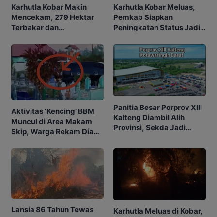
Karhutla Kobar Makin
Karhutla Kobar Meluas,
Mencekam, 279 Hektar
Pemkab Siapkan
Terbakar dan
Peningkatan Status Jadi
Penerbangan Mulai
Tanggap Darurat
Terganggu
Panitia Besar Porprov Xlll
Aktivitas ‘Kencing’ BBM
Kalteng Diambil Alih
Muncul di Area Makam
Provinsi, Sekda Jadi
Skip, Warga Rekam Diam-
Ketua
diam
Lansia 86 Tahun Tewas
Karhutla Meluas di Kobar,