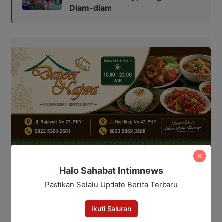
Diam-diam
Halo Sahabat Intimnews
Pastikan Selalu Update Berita Terbaru
Bagikan
Ikuti Saluran
Facebook
WhatsApp
Twitter
Telegram