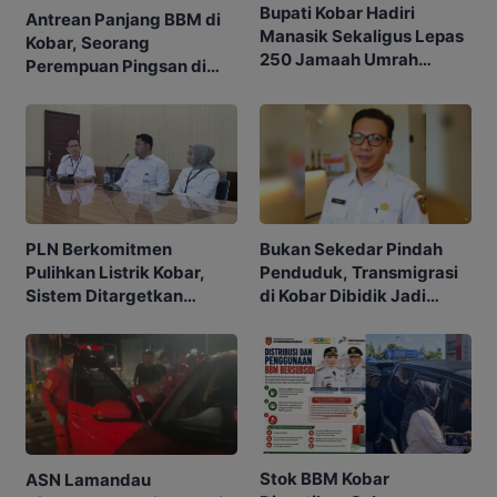
Bupati Kobar Hadiri
Antrean Panjang BBM di
Manasik Sekaligus Lepas
Kobar, Seorang
250 Jamaah Umrah
Perempuan Pingsan di
Alkamila
SPBU
PLN Berkomitmen
Bukan Sekedar Pindah
Pulihkan Listrik Kobar,
Penduduk, Transmigrasi
Sistem Ditargetkan
di Kobar Dibidik Jadi
Normal 25 Agustus 2026
Pusat Ekonomi
Stok BBM Kobar
ASN Lamandau