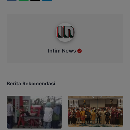
Intim News
Intim News
Berita Rekomendasi