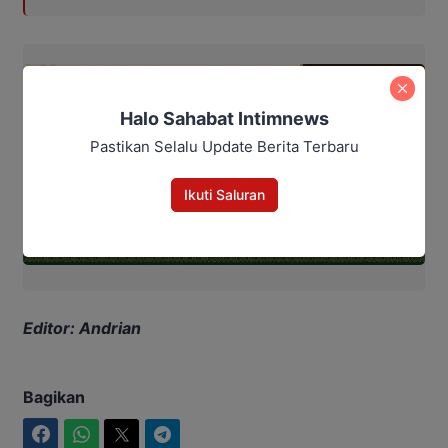
Halo Sahabat Intimnews
Pastikan Selalu Update Berita Terbaru
Ikuti Saluran
Editor: Andrian
Bagikan
Facebook
WhatsApp
Twitter
Telegram