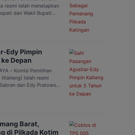
a resmi telah menetapkan
upati dan Wakil Bupati
aiful-Firdaus, sebagai
la Daerah Katingan
n ini disampaikan oleh
saat membuka Rapat Pleno
an membacakan […]
r-Edy Pimpin
 ke Depan
A – Komisi Pemilihan
Kalteng) telah resmi
Sabran dan Edy Pratowo
ernur Kalteng periode
an oleh Ketua KPU
Pleno Terbuka Penetapan
ur dan Wakil Gubernur
ak tahun 2024 bertempat
amang Barat,
g di Pilkada Kotim