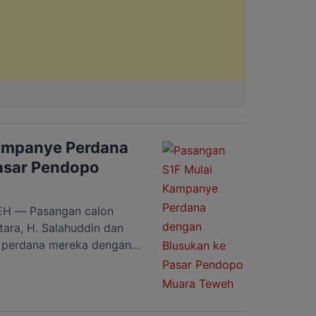
ampanye Perdana
asar Pendopo
 — Pasangan calon
tara, H. Salahuddin dan
e perdana mereka dengan
ndopo, Kamis 19 Juni
njadi langkah awal
 masyarakat di tengah
adiran pasangan yang