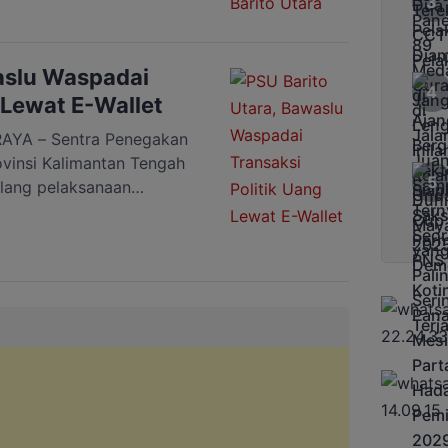
sebut. Dalam
 pentingnya penguatan
SU, mulai dari
aslu Waspadai
 Lewat E-Wallet
YA – Sentra Penegakan
insi Kalimantan Tengah
lang pelaksanaan
i Kabupaten Barito Utara
aya mencegah terjadinya
ar rapat koordinasi
ngan, termasuk Otoritas
ai bank nasional dan