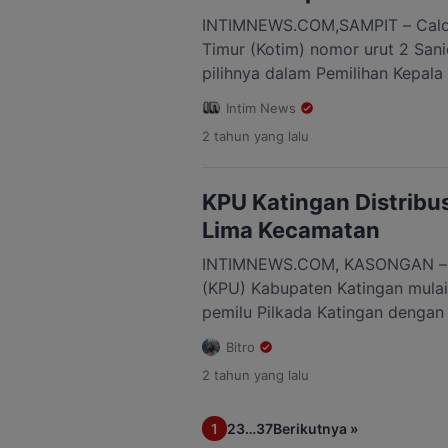
INTIMNEWS.COM,SAMPIT – Calon
Timur (Kotim) nomor urut 2 San
pilihnya dalam Pemilihan Kepala 
Tempat Pemungutan Suara (TPS
Intim News
Barat, Rabu 27 November 2024.
2 tahun
yang lalu
istrinya, Sanidin tiba di TPS sek
mengenakan pakaian kemeja put
disambut hangat oleh warga ya
KPU Katingan Distribus
Lima Kecamatan
INTIMNEWS.COM, KASONGAN – 
(KPU) Kabupaten Katingan mulai 
pemilu Pilkada Katingan dengan 
kecamatan, tiga di antaranya be
Bitro
hilir. Ketua KPU Katingan Wahyu
2 tahun
yang lalu
pertama pendistribusian logistik
terpencil di hulu adalah Bukit R
1
2
3
…
37
Berikutnya »
Marikit, sedangkan Kecamatan [