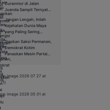
Curanmor di Jalan
Juanda Sampit Ternyata
Seorang PNS
Jangan Lengah, Inilah
Kejahatan Dunia Maya
yang Paling Sering
Terjadi
Siapkan Saksi Permanen,
Demokrat Kotim
Panaskan Mesin Partai
Hadapi Pemilu 2029