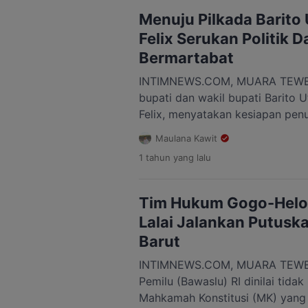
mengusung tagline “S1F” ini men
Menuju Pilkada Barito 
Felix Serukan Politik 
Bermartabat
INTIMNEWS.COM, MUARA TEWEH
bupati dan wakil bupati Barito U
Felix, menyatakan kesiapan pen
seluruh tahapan kampanye yang 
Maulana Kawit
2025. Pernyataan itu disampaik
1 tahun
yang lalu
Bicara Pemenangan dari posko 
Brigjen Katamso, Muara Teweh. 
[…]
Tim Hukum Gogo-Helo N
Lalai Jalankan Putusk
Barut
INTIMNEWS.COM, MUARA TEWE
Pemilu (Bawaslu) RI dinilai tida
Mahkamah Konstitusi (MK) yang