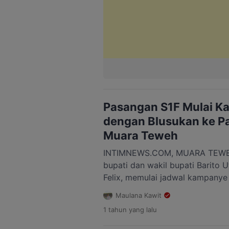
Pasangan S1F Mulai K
dengan Blusukan ke P
Muara Teweh
INTIMNEWS.COM, MUARA TEWEH
bupati dan wakil bupati Barito U
Felix, memulai jadwal kampany
melakukan blusukan ke Pasar Pe
Maulana Kawit
2025 pagi. Kegiatan tersebut me
1 tahun
yang lalu
pasangan ini menyapa langsung
aktivitas keseharian warga. Keh