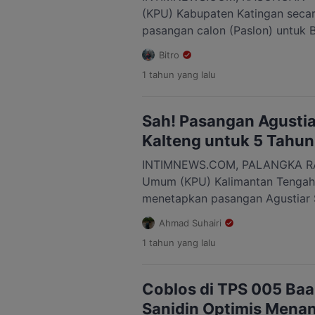
(KPU) Kabupaten Katingan secar
pasangan calon (Paslon) untuk B
Katingan dengan nomor urut 03 S
Bitro
pemenang dalam Pemilihan Kepa
1 tahun
yang lalu
(Pilkada) tahun 2024. Pernyataa
Ketua KPU Katingan, Wahyuni, 
Terbuka pada acara tersebut d
Sah! Pasangan Agustia
Kalteng untuk 5 Tahun
INTIMNEWS.COM, PALANGKA RAY
Umum (KPU) Kalimantan Tengah (
menetapkan pasangan Agustiar 
sebagai Gubernur dan Wakil Gub
Ahmad Suhairi
2025-2030. Putusan itu dibacak
1 tahun
yang lalu
Kalteng, Sastriadi, pada Rapat 
Pasangan Calon Terpilih Gubern
Kalteng dalam pemilihan serent
Coblos di TPS 005 Ba
[…]
Sanidin Optimis Menan