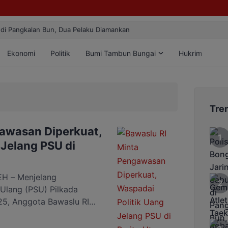
milang! Atlet Taekwondo Kobar Panen 89 Medali di Ajang Bergengsi Re
Ekonomi
Politik
Bumi Tambun Bungai
Hukrim
Lif
Tre
awasan Diperkuat,
 Jelang PSU di
 – Menjelang
Ulang (PSU) Pilkada
25, Anggota Bawaslu RI
ara Teweh untuk
rikan pengarahan kepada