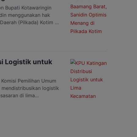
 Bupati Kotawaringin
idin menggunakan hak
Daerah (Pilkada) Kotim di
) 005 Kelurahan Baamang
 Dengan didampingi
itar pukul 09.00 WIB,
ih. Kehadirannya
ng sudah […]
i Logistik untuk
Komisi Pemilihan Umum
mendistribusikan logistik
sasaran di lima
rada di hulu dan dua di
ni, menyatakan, pada hari
, tiga kecamatan paling
aya, Katingan Hulu, dan
…]