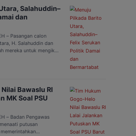
arik […]
Utara, Salahuddin–
Damai dan
 – Pasangan calon
tara, H. Salahuddin dan
uh mereka untuk mengikuti
akan dimulai pada 19 Juni
an Tim Media dan Juru
utama mereka di Jalan
“Pak Salahuddin dan Pak
ilai Bawaslu RI
an MK Soal PSU
H – Badan Pengawas
k menaati putusan
 memerintahkan