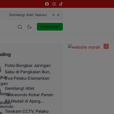
ktor Unda Cup 2025
Terekam CCTV, Pelaku Curanmor di Jal
estyle
Entertainment
Pasang Iklan
nding
Polisi Bongkar Jaringan
Sabu di Pangkalan Bun,
Dua Pelaku Diamankan
Gemilang! Atlet
Taekwondo Kobar Panen
89 Medali di Ajang
Bergengsi Rektor Unda
Terekam CCTV, Pelaku
Cup 2025