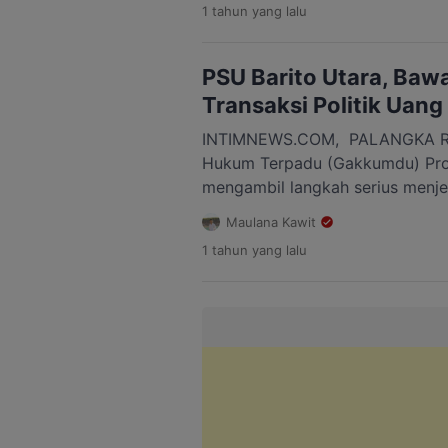
1 tahun
yang lalu
jajaran pengawas di wilayah ter
kunjungannya, Puadi menyoroti
pengawasan di setiap tahapan P
PSU Barito Utara, Baw
pengecekan data pemilih, […]
Transaksi Politik Uang
INTIMNEWS.COM, PALANGKA RA
Hukum Terpadu (Gakkumdu) Prov
mengambil langkah serius menje
Pemungutan Suara Ulang (PSU) d
Maulana Kawit
pada 6 Agustus 2025. Dalam up
1 tahun
yang lalu
politik uang, Gakkumdu menggel
bersama sejumlah lembaga keua
Jasa Keuangan (OJK) dan berbag
daerah. Rapat […]