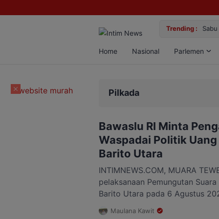
kalan Bun, Dua Pelaku Diamankan
Trending :
Ge
Home
Nasional
Parlemen
Pilkada
Bawaslu RI Minta Peng
Waspadai Politik Uang
Barito Utara
INTIMNEWS.COM, MUARA TEWEH
pelaksanaan Pemungutan Suara 
Barito Utara pada 6 Agustus 20
Dr. Puadi turun langsung ke Mu
Maulana Kawit
melakukan supervisi dan membe