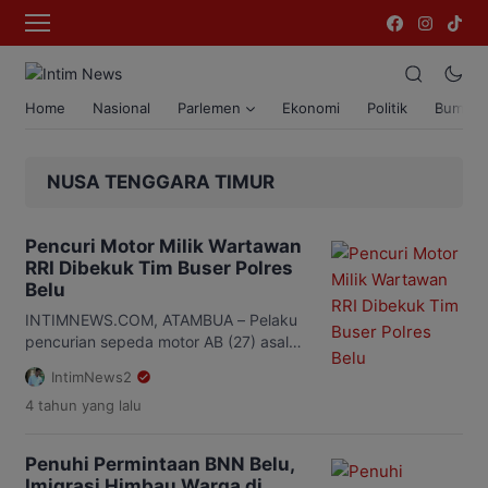
Home
Nasional
Parlemen
Ekonomi
Politik
Bumi T
NUSA TENGGARA TIMUR
Pencuri Motor Milik Wartawan
RRI Dibekuk Tim Buser Polres
Belu
INTIMNEWS.COM, ATAMBUA – Pelaku
pencurian sepeda motor AB (27) asal
Salore, Kecamatan Kakuluk Mesak
IntimNews2
dibekuk tim Buser Polres Belu.
4 tahun
yang lalu
Penangkapan pelaku dipimpin Kanit
Buser Polres Belu Bripka Heru
Kurniawan, 20 Juli 2022 sekira pukul
Penuhi Permintaan BNN Belu,
22.00 Wita. Selain pelaku, polisi juga
Imigrasi Himbau Warga di