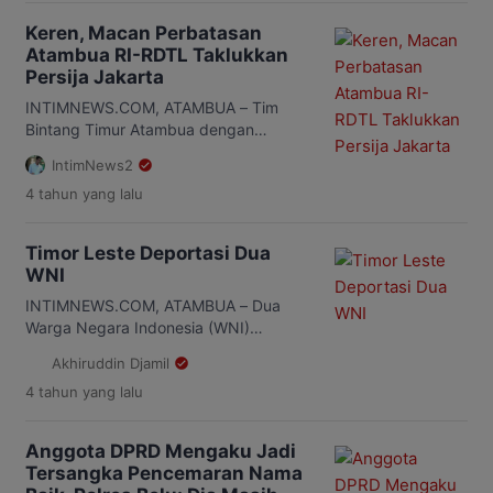
Keren, Macan Perbatasan
Atambua RI-RDTL Taklukkan
Persija Jakarta
INTIMNEWS.COM, ATAMBUA – Tim
Bintang Timur Atambua dengan
sebutan Macan Perbatasan mampu
IntimNews2
taklukkan Persija Jakarta dalam partai
4 tahun
yang lalu
Nusantara Open 2022 Piala Prabowo
Subianto di Stadion Pakansari Bogor,
Jawa Barat, Senin 19/7/2022. Dalam
Timor Leste Deportasi Dua
pertandingan ball possessions terlihat
WNI
diungguli tim Persija Jakarta, namun
serangan mematikan dari macan
INTIMNEWS.COM, ATAMBUA – Dua
Perbatasan Atambua mampu
Warga Negara Indonesia (WNI)
membuatnya unggul. Terlihat dari awal
ditangkap dan dideportasi oleh pihak
Akhiruddin Djamil
permainan di […]
Imigrasi Timor Leste. Keduai WNI
4 tahun
yang lalu
tersebut masing -masing atas nama
Antonia Abi (54) dan Adriana Stintje
Tallo (27). Dari informasi yang dihimpun
Anggota DPRD Mengaku Jadi
media ini petugas Imigrasi TPI Wini
Tersangka Pencemaran Nama
menerima pemulangan 2 orang WNI