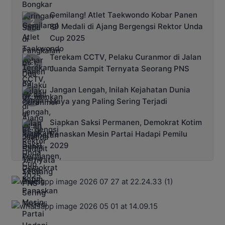
Gemilang! Atlet Taekwondo Kobar Panen
89 Medali di Ajang Bergengsi Rektor Unda
Cup 2025
Terekam CCTV, Pelaku Curanmor di Jalan
Juanda Sampit Ternyata Seorang PNS
Jangan Lengah, Inilah Kejahatan Dunia
Maya yang Paling Sering Terjadi
Siapkan Saksi Permanen, Demokrat Kotim
Panaskan Mesin Partai Hadapi Pemilu
2029