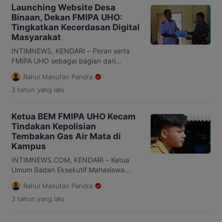
di Gedung Islamic Center, Kabupaten
Launching Website Desa
Brebes. Hmi Cabang Persiapan Brebes
Binaan, Dekan FMIPA UHO:
merupakan cabang yang baru berdiri
Tingkatkan Kecerdasan Digital
hasil dari pemekaran HMI Cabang
Masyarakat
Tegal tahun 2021 pada saat kongres
HMI […]
INTIMNEWS, KENDARI – Peran serta
FMIPA UHO sebagai bagian dari
Universitas Halu Oleo yang merupakan
Rahul Manufan Pandra
Perguruan Tinggi Negeri Terbesar di
3 tahun
yang lalu
Sulawesi Tenggara adalah terus
melaksanakan Tri Dharma Perguruan
Tinggi, diantaranya melalui
Ketua BEM FMIPA UHO Kecam
pengembangan program desa binaan.
Tindakan Kepolisian
Desa Binaan merupakan suatu program
Tembakan Gas Air Mata di
pembangunan masyarakat dengan
Kampus
target lokasi sebuah desa yang
memenuhi kriteria untuk menjadi
INTIMNEWS.COM, KENDARI – Ketua
sebuah desa binaan. […]
Umum Badan Eksekutif Mahasiswa
(BEM) Fakultas Matematika dan Ilmu
Rahul Manufan Pandra
Pengetahuan Alam (FMIPA) Universitas
3 tahun
yang lalu
Halu Oleo (UHO), Darul Trisandy
mengecam keras aksi oknum polisi
yang menembakkan gas air mata ke