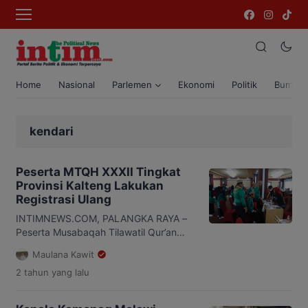
Home
Nasional
Parlemen
Ekonomi
Politik
Bumi T
kendari
Peserta MTQH XXXII Tingkat
Provinsi Kalteng Lakukan
Registrasi Ulang
INTIMNEWS.COM, PALANGKA RAYA –
Peserta Musabaqah Tilawatil Qur’an
dan Hadis (MTQH) XXXII tingkat
Maulana Kawit
Provinsi Kalimantan Tengah dari 14
2 tahun
yang lalu
kabupaten/kota memulai proses
registrasi ulang pada Sabtu
(7/12/2024). Kegiatan ini berlangsung