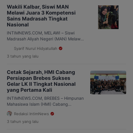
Wakili Kalbar, Siswi MAN
Melawi Juara 3 Kompetensi
Sains Madrasah Tingkat
Nasional
INTIMNEWS.COM, MELAWI – Siswi
Madrasah Aliyah Negeri (MAN) Melawi,
Khairun Nisa meraih juara tiga dan
Syarif Nurul Hidyatullah
membawa pulang medali perunggu dari
3 tahun
yang lalu
cabang Kimia Terintegrasi di ajang
Kompetisi Sains Madrasah (KSM)
tingkat nasional 2023 yang digelar di
Cetak Sejarah, HMI Cabang
Kota Kendari, Sulawesi Tenggara. Atas
Persiapan Brebes Sukses
bimbingan Indah Mulatsih, selaku guru
Gelar LK II Tingkat Nasional
pendamping, Khairun Nisa bisa menjadi
yang Pertama Kali
siswi terbaik di Melawi yang […]
INTIMNEWS.COM, BREBES – Himpunan
Mahasiswa Islam (HMI) Cabang
Persiapan Brebes sukses menggelar
Redaksi IntimNews
Intermediate Training (Latihan Kader II)
3 tahun
yang lalu
tingkat nasional yang berlangsung 10
hari, mulai tanggal 18-27 Agustus 2023