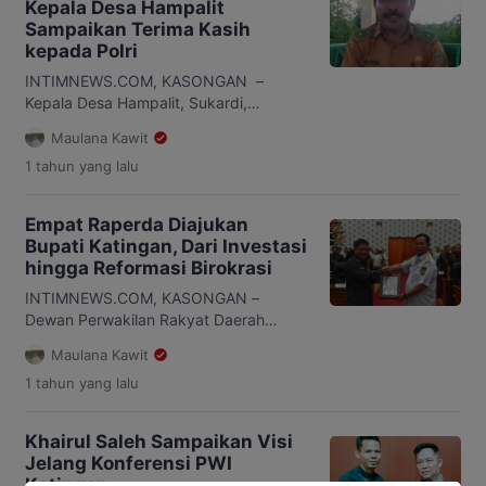
Kepala Desa Hampalit
peran aktif dan profesionalisme aparat
Sampaikan Terima Kasih
kepolisian. Menurut Deddy, kehadiran
kepada Polri
Polri di tengah masyarakat bukan
hanya simbol keamanan, tetapi juga
INTIMNEWS.COM, KASONGAN –
mitra strategis […]
Kepala Desa Hampalit, Sukardi,
menyampaikan penghargaan kepada
Maulana Kawit
Kepolisian Republik Indonesia yang
1 tahun
yang lalu
dinilainya telah bekerja maksimal
menjaga keamanan di tingkat akar
rumput. Ucapan itu disampaikannya
Empat Raperda Diajukan
menjelang peringatan Hari
Bupati Katingan, Dari Investasi
Bhayangkara ke-79. Sukardi mengaku
hingga Reformasi Birokrasi
bahwa peran Polri terasa nyata di
tengah masyarakat. Ia menyebut polisi
INTIMNEWS.COM, KASONGAN –
tidak hanya menjalankan tugas formal,
Dewan Perwakilan Rakyat Daerah
tetapi juga membangun kedekatan
(DPRD) Kabupaten Katingan kembali
Maulana Kawit
sosial […]
menggelar sidang paripurna ke I masa
1 tahun
yang lalu
sidang III Tahun 2025. Sidang kali ini
menggagendakan pidato Pengantar
Bupati Katingan terharap empat
Khairul Saleh Sampaikan Visi
rancangan peraturan daerah
Jelang Konferensi PWI
(Raperda). Empat rancangan peraturan
Katingan