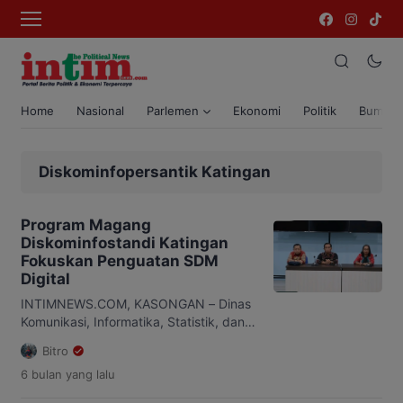
Home
Nasional
Parlemen
Ekonomi
Politik
Bumi T
Diskominfopersantik Katingan
Program Magang
Diskominfostandi Katingan
Fokuskan Penguatan SDM
Digital
INTIMNEWS.COM, KASONGAN – Dinas
Komunikasi, Informatika, Statistik, dan
Persandian (Diskominfostandi)
Bitro
Kabupaten Katingan menerima
6 bulan
yang lalu
mahasiswa magang dari Universitas
Palangka Raya Jurusan Teknik