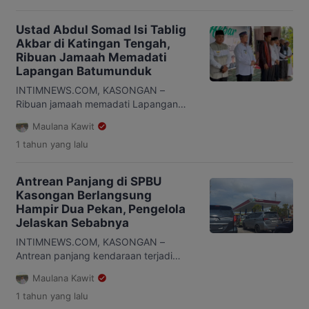
Ustad Abdul Somad Isi Tablig
Akbar di Katingan Tengah,
Ribuan Jamaah Memadati
Lapangan Batumunduk
INTIMNEWS.COM, KASONGAN –
Ribuan jamaah memadati Lapangan
Batumunduk, Kelurahan Samba
Maulana Kawit
Kahayan, Kecamatan Katingan Tengah,
1 tahun
yang lalu
Sabtu (21/6/2025), dalam rangka
menghadiri Tablig Akbar bersama
Ustad Abdul Somad (UAS). Acara ini
Antrean Panjang di SPBU
menjadi magnet kehadiran masyarakat,
Kasongan Berlangsung
tak hanya dari Tumbang Samba, tetapi
Hampir Dua Pekan, Pengelola
juga dari wilayah lain di Kabupaten
Jelaskan Sebabnya
Katingan. Tablig Akbar ini berlangsung
khidmat dan meriah. Masyarakat
INTIMNEWS.COM, KASONGAN –
terlihat antusias […]
Antrean panjang kendaraan terjadi
setiap hari di SPBU 64.744.003 milik
Maulana Kawit
PT Insan Mulia Raya, Kasongan,
1 tahun
yang lalu
Kabupaten Katingan, Kalimantan