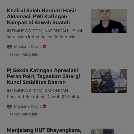
Tengah. Fenomena ini telah
berlangsung hampir dua pekan
Khairul Saleh Hormati Hasil
terakhir. Setiap hari, pengendara
Aklamasi, PWI Katingan
terlihat datang sejak pagi hari agar
Kompak di Bawah Suandi
mendapat giliran lebih awal. Antrean
kendaraan mulai dari sepeda motor,
INTIMNEWS.COM, KASONGAN – Salah
mobil pribadi, hingga truk barang
satu calon ketua dalam Konferensi
mengular […]
Persatuan Wartawan Indonesia (PWI)
Maulana Kawit
Kabupaten Katingan 2025–2028,
1 tahun
yang lalu
Khairul Saleh, menyampaikan ucapan
selamat atas terpilihnya Suandi
Trismayadi sebagai Ketua PWI Katingan
Pj Sekda Katingan Apresiasi
secara aklamasi. Khairul yang sempat
Peran Polri, Tegaskan Sinergi
menjadi rival dalam konfrensi tersebut
Kunci Stabilitas Daerah
menunjukkan sikap sportif. Ia
menyampaikan harapan agar
INTIMNEWS.COM, KASONGAN –
kepemimpinan baru di bawah Suandi,
Penjabat Sekretaris Daerah (Pj Sekda)
yang akrab disapa Ancho, […]
Kabupaten Katingan, Deddy Ferras,
Maulana Kawit
menyampaikan apresiasi atas kinerja
1 tahun
yang lalu
Kepolisian Republik Indonesia (Polri)
menjelang Hari Bhayangkara ke-79. Ia
menekankan bahwa keberhasilan
Menjelang HUT Bhayangkara,
menjaga stabilitas daerah tak lepas dari