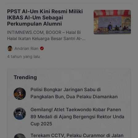
Award Tahun 2023. Penghargaan ini
diraih dalam tiga kategori penilaian
PPST Al-Um Kini Resmi Miliki
untuk kementerian tipe besar. Salah
IKBAS Al-Um Sebagai
satunya bahkan meraih terbaik
Perkumpulan Alumni
pertama dalam pemanfaatan sistem
Computer Assisted Test (CAT).
INTIMNEWS.COM, BOGOR – Halal Bi
Sekretaris Jenderal Kemenkumham,
Halal Ikatan Keluarga Besar Santri Al-
Komjen Pol. Andap Budhi Revianto,
Um ( IKBAS Al-Um ) sukses
Andrian Rian
mengungkapkan […]
diselenggarakan di lapangan utama
4 tahun
yang lalu
Pondok Pesantren Salafiyah Terpadu
Al-Um (PPST Al-Um), Sabtu
(07/05/2022) lalu. Acara yang
diselenggarakan secara tatap muka
Trending
tersebut mengangkat tema “Pererat
Silaturahmi dan Ukhuwah Untuk
Polisi Bongkar Jaringan Sabu di
Mencapai Mardhatillah“. Acara ini
Pangkalan Bun, Dua Pelaku Diamankan
sebagai forum tali asih dan asuh para
[…]
Gemilang! Atlet Taekwondo Kobar Panen
89 Medali di Ajang Bergengsi Rektor Unda
Cup 2025
Terekam CCTV, Pelaku Curanmor di Jalan