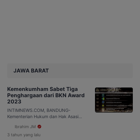
JAWA BARAT
Kemenkumham Sabet Tiga
Penghargaan dari BKN Award
2023
INTIMNEWS.COM, BANDUNG-
Kementerian Hukum dan Hak Asasi
Manusia (Kemenkumham) sukses
Ibrahim JM
menyabet tiga penghargaan sekaligus
3 tahun
yang lalu
dari Badan Kepegawaian Negara (BKN)