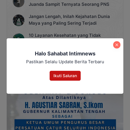
Juanda Sampit Ternyata Seorang PNS
Jangan Lengah, Inilah Kejahatan Dunia
Maya yang Paling Sering Terjadi
10 Layanan Kesehatan yang Tidak
Ditanggung BPJS, Peserta Perlu Tahu
Saat Darurat IGD
Halo Sahabat Intimnews
Pastikan Selalu Update Berita Terbaru
Ikuti Saluran