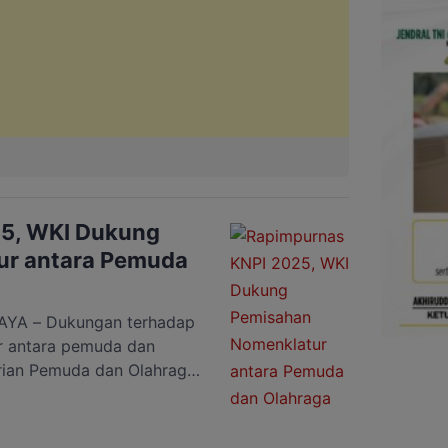
5, WKI Dukung
ur antara Pemuda
YA – Dukungan terhadap
r antara pemuda dan
rian Pemuda dan Olahraga
lam Rapat Pimpinan
s) Komite Nasional
gelar di Palangka Raya,