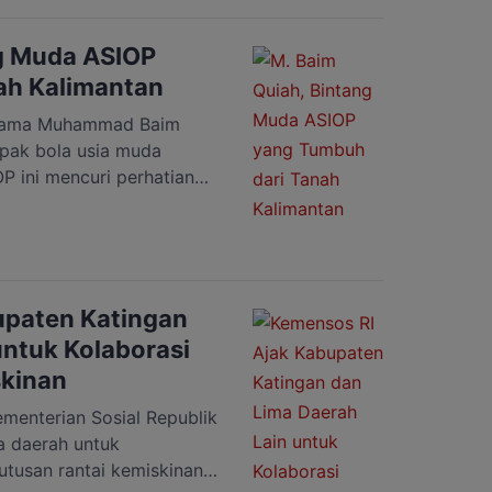
2025), wacana tersebut
eluruh Organisasi
ng Muda ASIOP
nal. Salah […]
ah Kalimantan
Nama Muhammad Baim
epak bola usia muda
P ini mencuri perhatian
etak dua gol kemenangan
TopSkor (LTS) Jakarta U-
i Lapangan Sawangan,
MD, dan hasil […]
upaten Katingan
untuk Kolaborasi
skinan
enterian Sosial Republik
a daerah untuk
tusan rantai kemiskinan