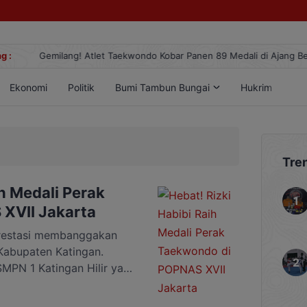
g :
Gemilang! Atlet Taekwondo Kobar Panen 89 Medali di Ajang Berge
Ekonomi
Politik
Bumi Tambun Bungai
Hukrim
Lif
Tre
ih Medali Perak
XVII Jakarta
estasi membanggakan
l Kabupaten Katingan.
MPN 1 Katingan Hilir yang
n, sukses menyabet
Olahraga Pelajar Nasional