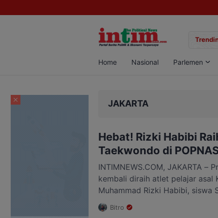
gan Sabu di Pangkalan Bun, Dua Pelaku Diamankan
Trendin
Home
Nasional
Parlemen
JAKARTA
Hebat! Rizki Habibi Ra
Taekwondo di POPNAS 
INTIMNEWS.COM, JAKARTA – Pr
kembali diraih atlet pelajar asa
Muhammad Rizki Habibi, siswa S
tergabung dalam PPLPD Katinga
Bitro
medali perak dalam ajang Pekan 