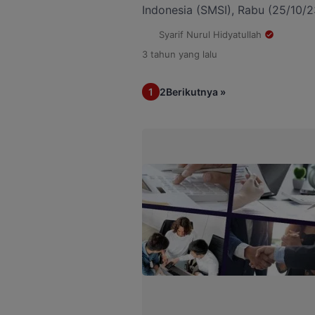
Indonesia (SMSI), Rabu (25/10/2
dilakukan guna mempererat hubu
Syarif Nurul Hidyatullah
media agar upaya menciptakan s
3 tahun
yang lalu
kuat. Kadiv Humas mengaku, pe
penting, terlebih saat ini sudah
1
2
Berikutnya »
politik. Diharapkan, kolaborasi 