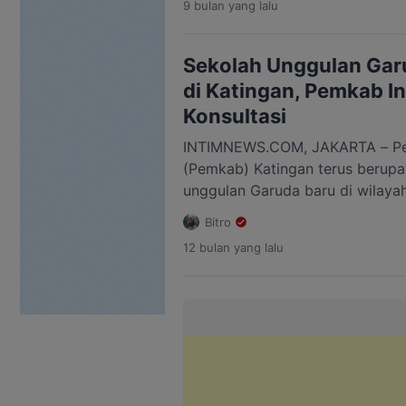
9 bulan
yang lalu
(POPNAS) XVII Tahun 2025, Senin
gemilang pada kategori Poomsae
digelar di GOR POPKi Cibubur, [
Sekolah Unggulan Gar
di Katingan, Pemkab I
Konsultasi
INTIMNEWS.COM, JAKARTA – Pe
(Pemkab) Katingan terus berup
unggulan Garuda baru di wilaya
diwujudkan melalui kegiatan kon
Bitro
dengan Kementerian Pendidikan 
12 bulan
yang lalu
dan Teknologi RI di Jakarta, Sen
Pertemuan itu juga dirangkaik
perjanjian hibah daerah. Pemka
dukungan penuh terhadap pemb
unggulan […]