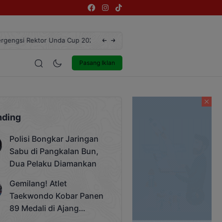
ngsi Rektor Unda Cup 2025
Terekam CCTV, Pelaku Curanmor di Jalan 
estyle
Entertainment
Pasang Iklan
nding
Polisi Bongkar Jaringan
Sabu di Pangkalan Bun,
Dua Pelaku Diamankan
Gemilang! Atlet
Taekwondo Kobar Panen
89 Medali di Ajang
Bergengsi Rektor Unda