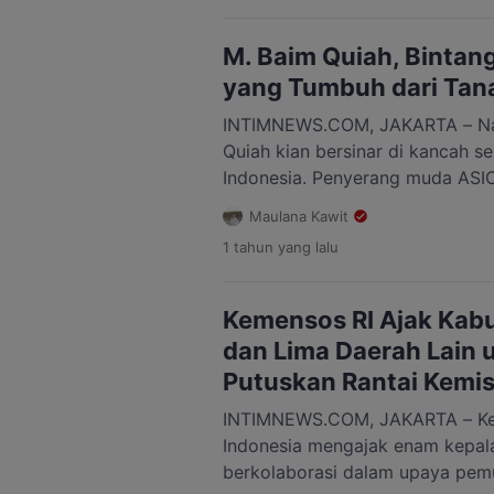
Kalimantan Tengah, Kamis (3/7/
mendapat respons positif dari s
M. Baim Quiah, Binta
Kepemudaan (OKP) tingkat nasio
yang Tumbuh dari Tan
INTIMNEWS.COM, JAKARTA – 
Quiah kian bersinar di kancah s
Indonesia. Penyerang muda ASIO
publik sepak bola setelah menc
Maulana Kawit
dalam laga perempat final Liga 
1 tahun
yang lalu
14 pada Sabtu, 15 Juni 2025, d
Depok. ASIOP menang 2-0 atas R
Kemensos RI Ajak Kab
dan Lima Daerah Lain 
Putuskan Rantai Kemi
INTIMNEWS.COM, JAKARTA – Kem
Indonesia mengajak enam kepal
berkolaborasi dalam upaya pemu