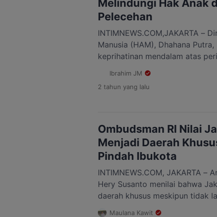
Melindungi Hak Anak d
Pelecehan
INTIMNEWS.COM,JAKARTA – Dire
Manusia (HAM), Dhahana Putra
keprihatinan mendalam atas peri
yang menimpa sejumlah anak di 
Ibrahim JM
Sosial Anak di Tangerang. “Peri
2 tahun
yang lalu
sebuah pelanggaran pidana, teta
terhadap hak asasi manusia, ter
tegas Dhahana Putra, Kamis 10 
Ombudsman RI Nilai Ja
Menjadi Daerah Khusus
Pindah Ibukota
INTIMNEWS.COM, JAKARTA – An
Hery Susanto menilai bahwa Jak
daerah khusus meskipun tidak la
negara. Hal tersebut disampaika
Maulana Kawit