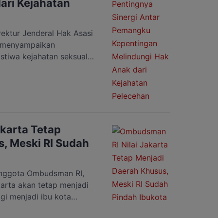
ari Kejahatan
ktur Jenderal Hak Asasi
, menyampaikan
stiwa kejahatan seksual
salah satu Yayasan Panti
stiwa ini bukan hanya
pi juga pelanggaran berat
utama hak-hak anak,”
Oktober 2024. […]
karta Tetap
, Meski RI Sudah
ggota Ombudsman RI,
arta akan tetap menjadi
gi menjadi ibu kota
n dalam Diskusi