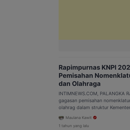
Rapimpurnas KNPI 202
Pemisahan Nomenklat
dan Olahraga
INTIMNEWS.COM, PALANGKA RA
gagasan pemisahan nomenklatu
olahrag dalam struktur Kemente
(Kemenpora) terus menguat. Da
Maulana Kawit
Paripurna Nasional (Rapimpurna
1 tahun
yang lalu
Pemuda Indonesia (KNPI) yang di