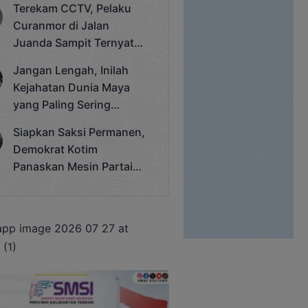
Terekam CCTV, Pelaku
Cup 2025
Curanmor di Jalan
Juanda Sampit Ternyata
Seorang PNS
Jangan Lengah, Inilah
Kejahatan Dunia Maya
yang Paling Sering
Terjadi
Siapkan Saksi Permanen,
Demokrat Kotim
Panaskan Mesin Partai
Hadapi Pemilu 2029