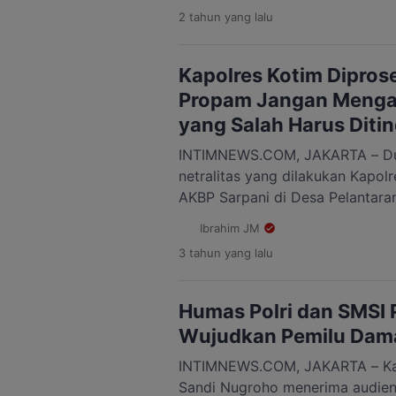
Ramadhan dan Silaturahmi berta
2 tahun
yang lalu
Menjadi Ibukota Republik Indone
Ultima Menteng Jakarta pada K
digelar Yayasan Pelita. Pasalny
Kapolres Kotim Diprose
Propam Jangan Mengam
yang Salah Harus Diti
INTIMNEWS.COM, JAKARTA – Du
netralitas yang dilakukan Kapol
AKBP Sarpani di Desa Pelantar
Hulu, Kotawaringin Timur, Kali
Ibrahim JM
babak baru. Dugaan adanya kebe
3 tahun
yang lalu
usai dilaporkan terhadap sengk
seluas 700 hektare pada 20 Febr
sampai ke Biro Paminal Divisi P
Humas Polri dan SMSI 
Wujudkan Pemilu Dam
INTIMNEWS.COM, JAKARTA – Kadiv
Sandi Nugroho menerima audiens